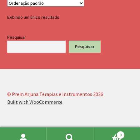
Palo Santo
Pendulo testemunho em metal
Exibindo um único resultado
cromoterapia e bastão Atlante
Pesquisar
Pesquisar
andara
© Prem Arjuna Terapias e Instrumentos 2026
Built with WooCommerce
.
0