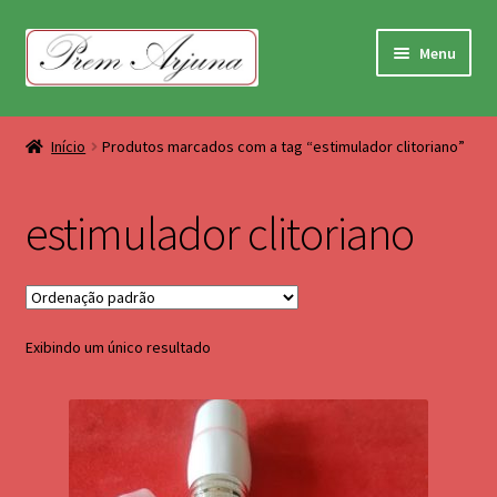
Pular
Pular
Menu
para
para
navegação
o
Terapias Corporais
conteúdo
Início
Produtos marcados com a tag “estimulador clitoriano”
Terapias Holisticas
estimulador clitoriano
Takionsmetria e imantorerapia
Terapia Tântrica
Exibindo um único resultado
Massageadores e Vibradores
Dual Road
Pêndulos de Madeira