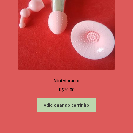
Pêndulos de Metal
Pêndulos de cristal
Cristais Lemurianos
Cristais Moldavita
Ametista
Mini vibrador
Pedra Cintamani
R$
70,00
Japamala
Adicionar ao carrinho
Placa código frequencial