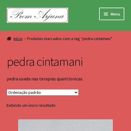
Pular
Pular
Menu
para
para
navegação
o
Terapias Corporais
conteúdo
Início
Produtos marcados com a tag “pedra cintamani”
Terapias Holisticas
pedra cintamani
Takionsmetria e imantorerapia
Terapia Tântrica
pedra usada nas terapias quantionicas.
Massageadores e Vibradores
Exibindo um único resultado
Dual Road
Pêndulos de Madeira