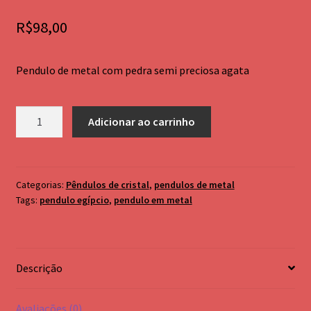
Palo Santo
R$
98,00
Pendulo testemunho em metal
Pendulo de metal com pedra semi preciosa agata
cromoterapia e bastão Atlante
andara
Pendulo
Adicionar ao carrinho
de
metal
com
pedra
Categorias:
Pêndulos de cristal
,
pendulos de metal
Tags:
pendulo egípcio
,
pendulo em metal
agata
quantidade
Descrição
Avaliações (0)