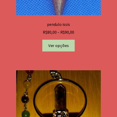
pendulo issis
Price
R$
80,00
–
R$
90,00
range:
Este
R$80,00
Ver opções
produto
through
tem
R$90,00
várias
variantes.
As
opções
podem
ser
escolhidas
na
página