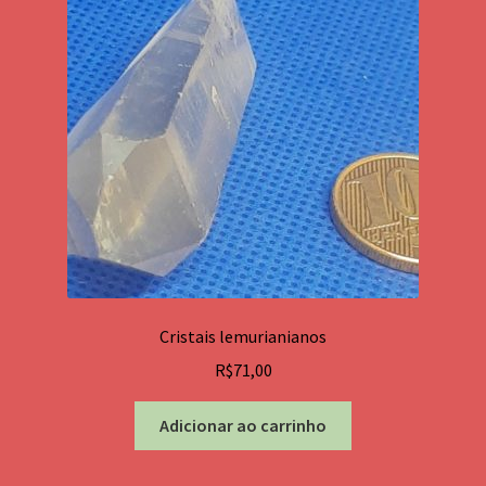
podem
ser
escolhidas
na
página
do
produto
Cristais lemurianianos
R$
71,00
Adicionar ao carrinho