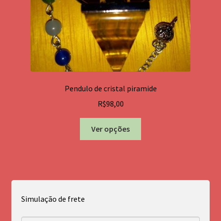
do
produto
Pendulo de cristal piramide
R$
98,00
Este
Ver opções
produto
tem
várias
variantes.
As
opções
Simulação de frete
podem