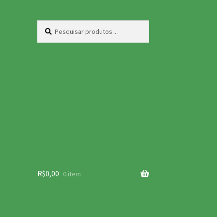
Pesquisar
Pesquisar
por:
R$
0,00
0 item