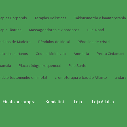
rapias Corporais
Terapias Holisticas
Takionsmetria e imantorerapia
apia Tântrica
Massageadores e Vibradores
Dual Road
ndulos de Madeira
Pêndulos de Metal
Pêndulos de cristal
istais Lemurianos
Cristais Moldavita
Ametista
Pedra Cintamani
pamala
Placa código frequencial
Palo Santo
ndulo testemunho em metal
cromoterapia e bastão Atlante
andara
Finalizar compra
Kundalini
Loja
Loja Adulto