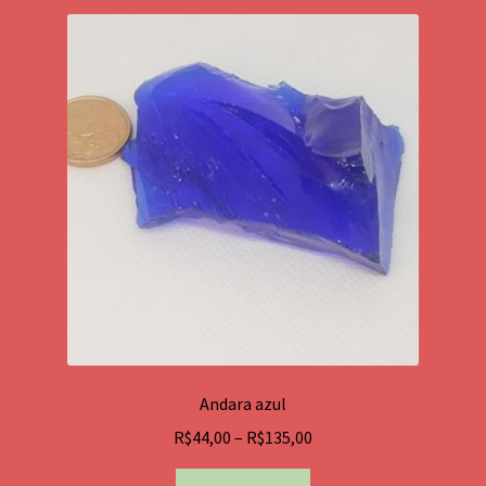
variantes.
As
opções
podem
ser
escolhidas
na
página
do
produto
Andara azul
Price
R$
44,00
–
R$
135,00
range:
Este