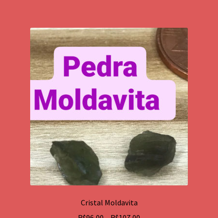
Cristal Moldavita
Price
R$
96,00
–
R$
107,00