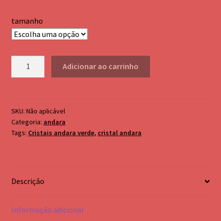
Palo Santo
through
tamanho
R$170,00
Pendulo testemunho em metal
cromoterapia e bastão Atlante
Andara
Adicionar ao carrinho
Branca
andara
quantidade
SKU:
Não aplicável
Categoria:
andara
Tags:
Cristais andara verde
,
cristal andara
Descrição
Informação adicional