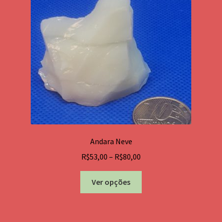
Andara Neve
Price
R$
53,00
–
R$
80,00
range:
Este
R$53,00
Ver opções
produto
through
tem
R$80,00
várias