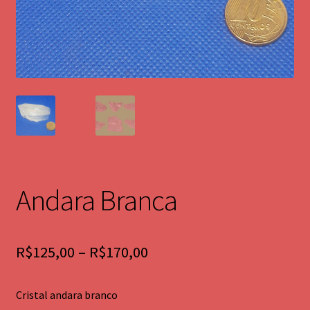
Pêndulos de Metal
Pêndulos de cristal
Cristais Lemurianos
Cristais Moldavita
Ametista
Andara Branca
Pedra Cintamani
Japamala
Price
R$
125,00
–
R$
170,00
range:
Placa código frequencial
Cristal andara branco
R$125,00