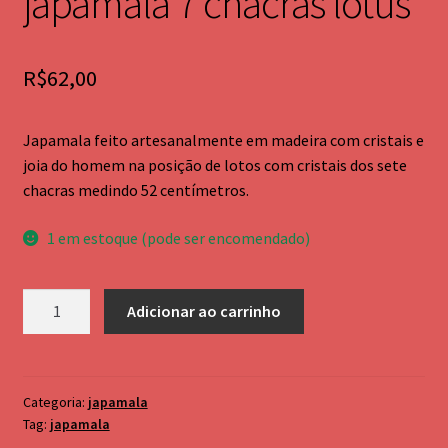
japamala 7 chacras lotus
Palo Santo
Pendulo testemunho em metal
R$
62,00
cromoterapia e bastão Atlante
Japamala feito artesanalmente em madeira com cristais e
andara
joia do homem na posição de lotos com cristais dos sete
chacras medindo 52 centímetros.
1 em estoque (pode ser encomendado)
japamala
Adicionar ao carrinho
7
chacras
lotus
quantidade
Categoria:
japamala
Tag:
japamala