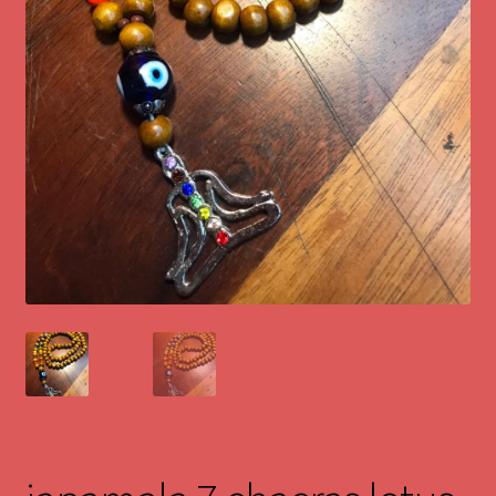
Pêndulos de Metal
Pêndulos de cristal
Cristais Lemurianos
Cristais Moldavita
Ametista
Pedra Cintamani
Japamala
Placa código frequencial