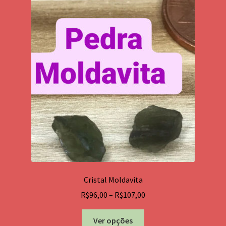
Cristal Moldavita
Price
R$
96,00
–
R$
107,00
range:
Este
R$96,00
Ver opções