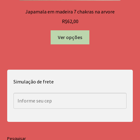
Japamala em madeira 7 chakras na arvore
R$
62,00
Este
Ver opções
produto
tem
várias
variantes.
As
opções
Simulação de frete
podem
ser
escolhidas
na
página
do
produto
Pesquisar