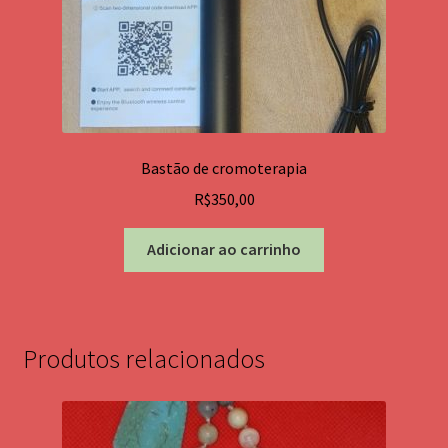
do
produto
Bastão de cromoterapia
R$
350,00
Adicionar ao carrinho
Produtos relacionados