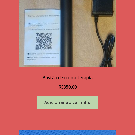
escolhidas
na
página
do
produto
Bastão de cromoterapia
R$
350,00
Adicionar ao carrinho