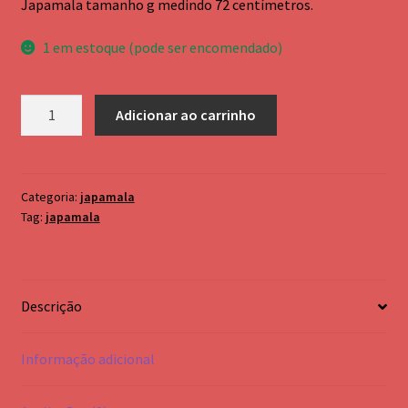
Palo Santo
Japamala tamanho g medindo 72 centímetros.
1 em estoque (pode ser encomendado)
Pendulo testemunho em metal
cromoterapia e bastão Atlante
Japamala
Adicionar ao carrinho
todo
andara
preto
quantidade
Categoria:
japamala
Tag:
japamala
Descrição
Informação adicional